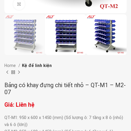
Click to enlarge
Home
Kệ để linh kiện
Bảng có khay đựng chi tiết nhỏ – QT-M1 – M2-
07
Giá: Liên hệ
QT-M1: 950 x 600 x 1450 (mm) (Số lượng ô: 7 tầng x 8 ô (nhỏ)
và 6 ô (lớn))