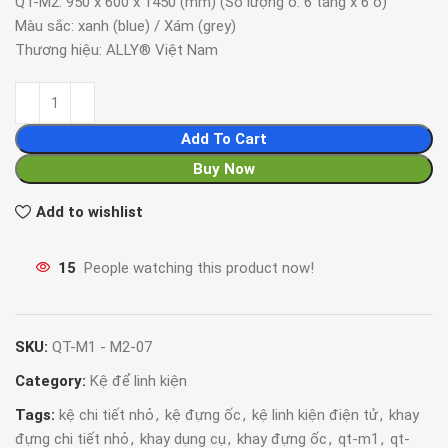
QT-M2: 950 x 600 x 1450 (mm) (Số lượng ô: 6 tầng x 6 ô)
Màu sắc: xanh (blue) / Xám (grey)
Thương hiệu: ALLY® Việt Nam
Add To Cart
Buy Now
Add to wishlist
15
People watching this product now!
SKU:
QT-M1 - M2-07
Category:
Kệ để linh kiện
Tags:
kệ chi tiết nhỏ
,
kệ đựng ốc
,
kệ linh kiện điện tử
,
khay
đựng chi tiết nhỏ
,
khay dụng cụ
,
khay đựng ốc
,
qt-m1
,
qt-