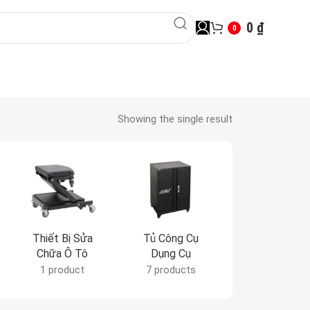
0
₫
0
Showing the single result
Thiết Bị Sửa
Tủ Công Cụ
Tủ Đựng Da
Chữa Ô Tô
Dụng Cụ
CNC
1 product
7 products
7 products