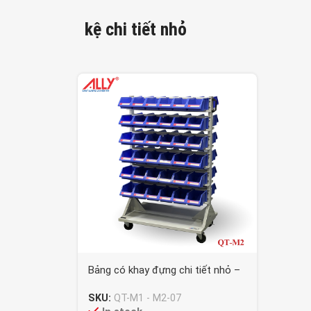
kệ chi tiết nhỏ
Bảng có khay đựng chi tiết nhỏ –
QT-M1 – M2-07
SKU:
QT-M1 - M2-07