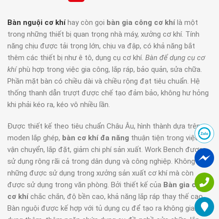
Bàn nguội cơ khí
hay còn gọi
bàn gia công cơ khí
là một
trong những thiết bị quan trọng nhà máy, xưởng cơ khí. Tính
năng chịu được tải trọng lớn, chịu va đập, có khả năng bắt
thêm các thiết bị như ê tô, dụng cụ cơ khí.
Bàn để dụng cụ cơ
khí
phù hợp trong việc gia công, lắp ráp, bảo quản, sửa chữa.
Phần mặt bàn có chiều dài và chiều rộng đạt tiêu chuẩn. Hệ
thống thanh dẫn trượt được chế tạo đảm bảo, không hư hỏng
khi phải kéo ra, kéo vô nhiều lần.
Được thiết kế theo tiêu chuẩn Châu Âu, hình thành dựa trên
moden lắp ghép,
bàn cơ khí đa năng
thuận tiện trong việc
vận chuyển, lắp đặt, giảm chi phí sản xuất. Work Bench được
sử dụng rộng rãi cả trong dân dụng và công nghiệp. Không
những được sử dụng trong xưởng sản xuất cơ khí mà còn
được sử dụng trong văn phòng. Bởi thiết kế của
Bàn gia công
cơ khí
chắc chắn, độ bền cao, khả năng lắp ráp thay thế cao.
Bàn nguội được kế hợp với tủ dụng cụ để tạo ra không gian sử