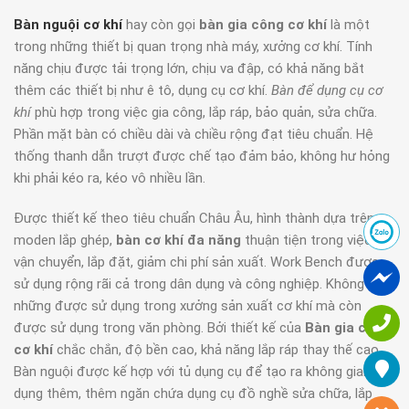
Bàn nguội cơ khí
hay còn gọi
bàn gia công cơ khí
là một
trong những thiết bị quan trọng nhà máy, xưởng cơ khí. Tính
năng chịu được tải trọng lớn, chịu va đập, có khả năng bắt
thêm các thiết bị như ê tô, dụng cụ cơ khí.
Bàn để dụng cụ cơ
khí
phù hợp trong việc gia công, lắp ráp, bảo quản, sửa chữa.
Phần mặt bàn có chiều dài và chiều rộng đạt tiêu chuẩn. Hệ
thống thanh dẫn trượt được chế tạo đảm bảo, không hư hỏng
khi phải kéo ra, kéo vô nhiều lần.
Được thiết kế theo tiêu chuẩn Châu Âu, hình thành dựa trên
moden lắp ghép,
bàn cơ khí đa năng
thuận tiện trong việc
vận chuyển, lắp đặt, giảm chi phí sản xuất. Work Bench được
sử dụng rộng rãi cả trong dân dụng và công nghiệp. Không
những được sử dụng trong xưởng sản xuất cơ khí mà còn
được sử dụng trong văn phòng. Bởi thiết kế của
Bàn gia công
cơ khí
chắc chắn, độ bền cao, khả năng lắp ráp thay thế cao.
Bàn nguội được kế hợp với tủ dụng cụ để tạo ra không gian sử
dụng thêm, thêm ngăn chứa dụng cụ đồ nghề sửa chữa, lắp