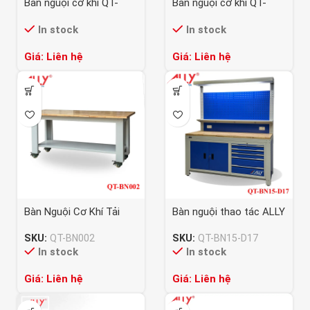
Bàn nguội cơ khí QT-
Bàn nguội cơ khí QT-
MO03
MO04
In stock
In stock
Giá: Liên hệ
Giá: Liên hệ
Bàn Nguội Cơ Khí Tải
Bàn nguội thao tác ALLY
Trọng 1000kg QT-BN002
QT-BN15-D17
SKU:
QT-BN002
SKU:
QT-BN15-D17
In stock
In stock
Giá: Liên hệ
Giá: Liên hệ