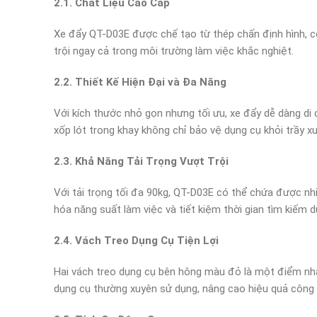
2.1. Chất Liệu Cao Cấp
Xe đẩy QT-D03E được chế tạo từ thép chấn định hình, c
trội ngay cả trong môi trường làm việc khắc nghiệt.
2.2. Thiết Kế Hiện Đại và Đa Năng
Với kích thước nhỏ gọn nhưng tối ưu, xe đẩy dễ dàng di
xốp lót trong khay không chỉ bảo vệ dụng cụ khỏi trầy x
2.3. Khả Năng Tải Trọng Vượt Trội
Với tải trọng tối đa 90kg, QT-D03E có thể chứa được nhi
hóa năng suất làm việc và tiết kiệm thời gian tìm kiếm d
2.4. Vách Treo Dụng Cụ Tiện Lợi
Hai vách treo dụng cụ bên hông màu đỏ là một điểm nhấ
dụng cụ thường xuyên sử dụng, nâng cao hiệu quả công 