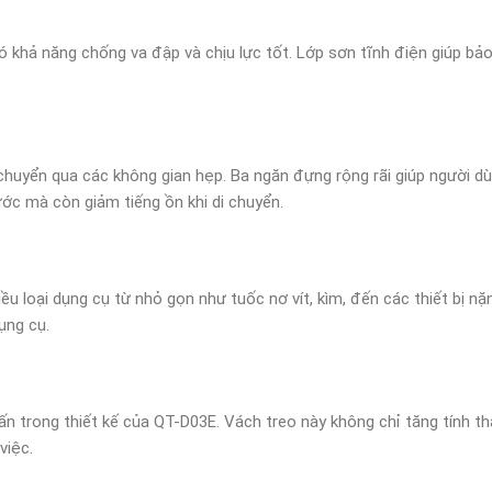
ó khả năng chống va đập và chịu lực tốt. Lớp sơn tĩnh điện giúp 
 chuyển qua các không gian hẹp. Ba ngăn đựng rộng rãi giúp người d
ước mà còn giảm tiếng ồn khi di chuyển.
ều loại dụng cụ từ nhỏ gọn như tuốc nơ vít, kìm, đến các thiết bị n
ụng cụ.
n trong thiết kế của QT-D03E. Vách treo này không chỉ tăng tính t
việc.