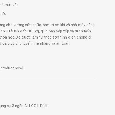
 có mút xốp
u đỏ
ưởng cho xưởng sửa chữa, bảo trì cơ khí và nhà máy công
, chịu tải lên đến
300kg
, giúp bạn sắp xếp và di chuyển
khoa học. Xe được làm từ thép sơn tĩnh điện chống gỉ
khóa giúp di chuyển nhẹ nhàng và an toàn.
 product now!
ụng cụ 3 ngăn ALLY QT-D03E