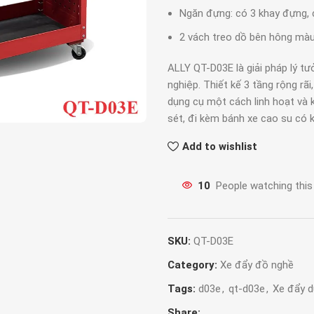
Ngăn đựng: có 3 khay đựng,
2 vách treo dồ bên hông mà
ALLY QT-D03E là giải pháp lý t
nghiệp. Thiết kế 3 tầng rộng rãi
dụng cụ một cách linh hoạt và 
sét, đi kèm bánh xe cao su có 
Add to wishlist
10
People watching this
SKU:
QT-D03E
Category:
Xe đẩy đồ nghề
Tags:
d03e
,
qt-d03e
,
Xe đẩy d
Share: