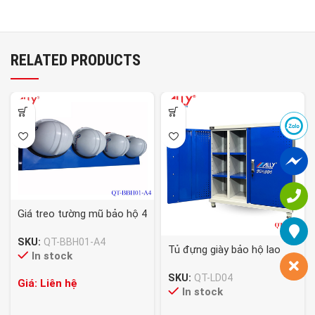
RELATED PRODUCTS
Giá treo tường mũ bảo hộ 4
cái – QT-BBH01-A4
SKU:
QT-BBH01-A4
Tủ đựng giày bảo hộ lao
In stock
động – QT-LD04
SKU:
QT-LD04
Giá: Liên hệ
In stock