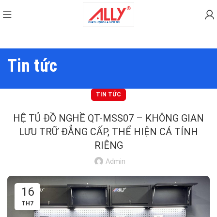
Tin tức
TIN TỨC
HỆ TỦ ĐỒ NGHỀ QT-MSS07 – KHÔNG GIAN
LƯU TRỮ ĐẲNG CẤP, THỂ HIỆN CÁ TÍNH
RIÊNG
Admin
16
TH7