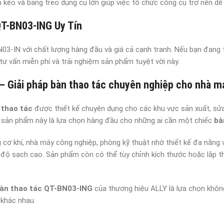
n kéo và bảng treo dụng cụ lớn giúp việc tổ chức công cụ trở nên dễ
QT-BN03-ING Uy Tín
03-IN với chất lượng hàng đầu và giá cả cạnh tranh. Nếu bạn đang t
 tư vấn miễn phí và trải nghiệm sản phẩm tuyệt vời này.
 – Giải pháp bàn thao tác chuyên nghiệp cho nhà m
 thao tác
được thiết kế chuyên dụng cho các khu vực sản xuất, sửa 
n, sản phẩm này là lựa chọn hàng đầu cho những ai cần một chiếc
bà
ơ khí, nhà máy công nghiệp, phòng kỹ thuật nhờ thiết kế đa năng v
độ sạch cao. Sản phẩm còn có thể tùy chỉnh kích thước hoặc lắp t
àn thao tác QT-BN03-ING
của thương hiệu ALLY là lựa chọn khôn
 khác nhau.