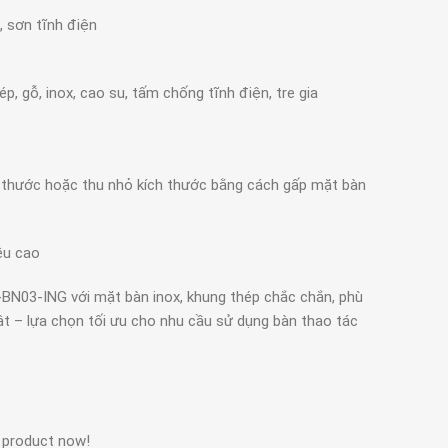
, sơn tĩnh điện
, gỗ, inox, cao su, tấm chống tĩnh điện, tre gia
 thước hoặc thu nhỏ kích thước bằng cách gấp mặt bàn
ều cao
T-BN03-ING với mặt bàn inox, khung thép chắc chắn, phù
t – lựa chọn tối ưu cho nhu cầu sử dụng bàn thao tác
 product now!