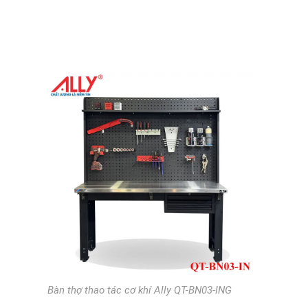
Bàn thợ thao tác cơ khí Ally QT-BN03-ING