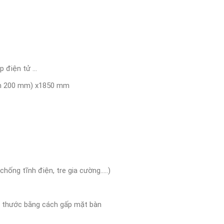
áp điện tử …
hêm 200 mm) x1850 mm
chống tĩnh điện, tre gia cường…..)
h thước bằng cách gấp mặt bàn