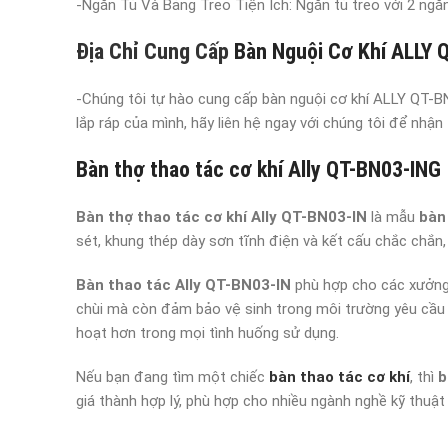
-Ngăn Tủ Và Bảng Treo Tiện Ích: Ngăn tủ treo với 2 ngă
Địa Chỉ Cung Cấp
Bàn Nguội Cơ Khí ALLY 
-Chúng tôi tự hào cung cấp bàn nguội cơ khí ALLY QT-BN
lắp ráp của mình, hãy liên hệ ngay với chúng tôi để nhận
Bàn thợ thao tác cơ khí Ally QT-BN03-ING
Bàn thợ thao tác cơ khí Ally QT-BN03-IN
là mẫu
bàn
sét, khung thép dày sơn tĩnh điện và kết cấu chắc chắ
Bàn thao tác Ally QT-BN03-IN
phù hợp cho các xưởng c
chùi mà còn đảm bảo vệ sinh trong môi trường yêu cầu 
hoạt hơn trong mọi tình huống sử dụng.
Nếu bạn đang tìm một chiếc
bàn thao tác cơ khí
, thì
b
giá thành hợp lý, phù hợp cho nhiều ngành nghề kỹ thuật