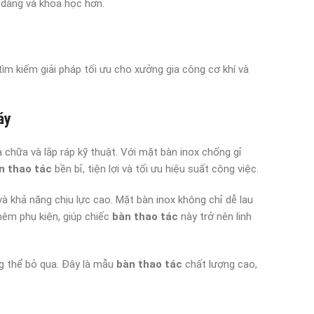
 dàng và khoa học hơn.
ìm kiếm giải pháp tối ưu cho xưởng gia công cơ khí và
áy
chữa và lắp ráp kỹ thuật. Với mặt bàn inox chống gỉ
n thao tác
bền bỉ, tiện lợi và tối ưu hiệu suất công việc.
à khả năng chịu lực cao. Mặt bàn inox không chỉ dễ lau
hêm phụ kiện, giúp chiếc
bàn thao tác
này trở nên linh
g thể bỏ qua. Đây là mẫu
bàn thao tác
chất lượng cao,