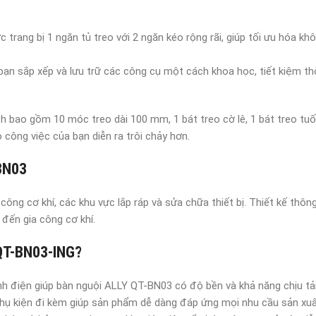
rang bị 1 ngăn tủ treo với 2 ngăn kéo rộng rãi, giúp tối ưu hóa khô
n sắp xếp và lưu trữ các công cụ một cách khoa học, tiết kiệm thời
ch bao gồm 10 móc treo dài 100 mm, 1 bát treo cờ lê, 1 bát treo tuốc
công việc của bạn diễn ra trôi chảy hơn.
BN03
ng cơ khí, các khu vực lắp ráp và sửa chữa thiết bị. Thiết kế thông 
 đến gia công cơ khí.
QT-BN03-ING?
nh điện giúp bàn nguội ALLY QT-BN03 có độ bền và khả năng chịu tải
 phụ kiện đi kèm giúp sản phẩm dễ dàng đáp ứng mọi nhu cầu sản xu