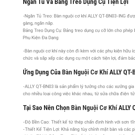
Ngăn Tủ Và Bảng Treo Dụng Cụ Tiện Lợi
-Ngăn Tủ Treo: Bàn nguội cơ khí ALLY QT-BN03-ING được t
gàng, ngăn nắp.
Bảng Treo Dụng Cụ: Bảng treo dụng cụ cỡ lớn cho phép bạ
Phụ Kiện Đa Dạng
-Bàn nguội cơ khí này còn đi kèm với các phụ kiện hữu í
chức và sắp xếp các dụng cụ một cách tiện lợi, đảm bảo 
Ứng Dụng Của
Bàn Nguội Cơ Khí
ALLY QT-
-ALLY QT-BN03 là sản phẩm lý tưởng cho các xưởng gia cô
cho nhiều loại công việc khác nhau, từ sửa chữa điện tử
Tại Sao Nên Chọn
Bàn Nguội Cơ Khí
ALLY 
-Độ Bền Cao: Thiết kế từ thép chấn định hình với sơn tĩ
-Thiết Kế Tiện Lợi: Khả năng tùy chỉnh mặt bàn và các