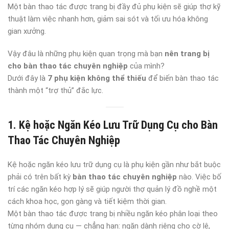
Một bàn thao tác được trang bị đầy đủ phụ kiện sẽ giúp thợ kỹ
thuật làm việc nhanh hơn, giảm sai sót và tối ưu hóa không
gian xưởng.
Vậy đâu là những phụ kiện quan trọng mà bạn
nên trang bị
cho bàn thao tác chuyên nghiệp
của mình?
Dưới đây là
7 phụ kiện không thể thiếu
để biến bàn thao tác
thành một “trợ thủ” đắc lực.
1. Kệ hoặc Ngăn Kéo Lưu Trữ Dụng Cụ cho Bàn
Thao Tác Chuyên Nghiệp
Kệ hoặc ngăn kéo lưu trữ dụng cụ là phụ kiện gần như bắt buộc
phải có trên bất kỳ
bàn thao tác chuyên nghiệp
nào. Việc bố
trí các ngăn kéo hợp lý sẽ giúp người thợ quản lý đồ nghề một
cách khoa học, gọn gàng và tiết kiệm thời gian.
Một bàn thao tác được trang bị nhiều ngăn kéo phân loại theo
từng nhóm dụng cụ — chẳng hạn: ngăn dành riêng cho cờ lê,