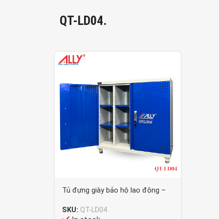
QT-LD04.
Tủ đựng giày bảo hộ lao động –
QT-LD04
SKU:
QT-LD04