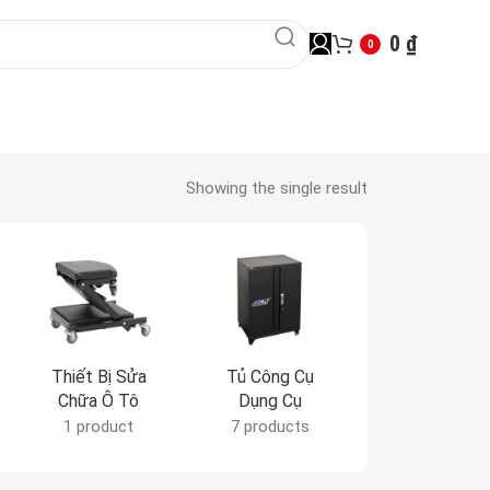
0
₫
0
Showing the single result
Thiết Bị Sửa
Tủ Công Cụ
Tủ Đựng Da
Chữa Ô Tô
Dụng Cụ
CNC
1 product
7 products
7 products