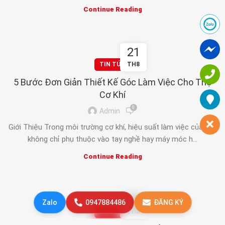
Continue Reading
21
TIN TỨC
TH8
5 Bước Đơn Giản Thiết Kế Góc Làm Việc Cho Thợ
Cơ Khí
0
Admin
Giới Thiệu Trong môi trường cơ khí, hiệu suất làm việc của thợ
không chỉ phụ thuộc vào tay nghề hay máy móc h...
Continue Reading
20
Zalo
0947884486
ĐĂNG KÝ
TIN TỨC
TH8